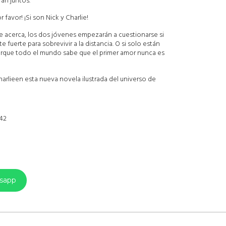
án juntos.
 favor! ¡Si son Nick y Charlie!
 acerca, los dos jóvenes empezarán a cuestionarse si
 fuerte para sobrevivir a la distancia. O si solo están
orque todo el mundo sabe que el primer amor nunca es
harlieen esta nueva novela ilustrada del universo de
42
tsapp