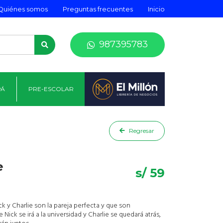
Quiénes somos
Preguntas frecuentes
Inicio
987395783
PÁ
PRE-ESCOLAR
Regresar
e
s/ 59
 y Charlie son la pareja perfecta y que son
Nick se irá a la universidad y Charlie se quedará atrás,