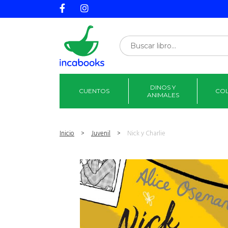
DINOS Y
CUENTOS
CO
ANIMALES
Inicio
>
Juvenil
>
Nick y Charlie