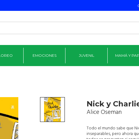
LOREO
EMOCIONES
JUVENIL
MAMÁ Y PA
Nick y Charli
Alice Oseman
Todo el mundo sabe que Nick
inseparables, pero ahora que 