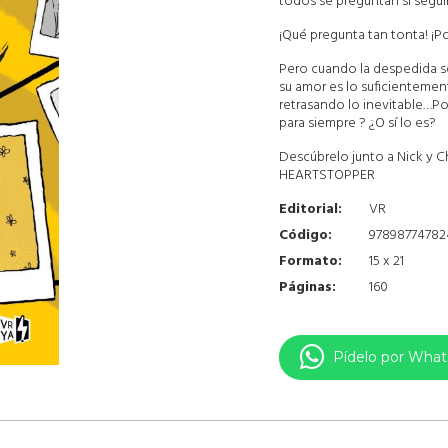
todos se preguntan si seguir
¡Qué pregunta tan tonta! ¡Por
Pero cuando la despedida se
su amor es lo suficientemente
retrasando lo inevitable…P
para siempre ? ¿O sí lo es?
Descúbrelo junto a Nick y C
HEARTSTOPPER
Editorial:
VR
Código:
97898774782
Formato:
15 x 21
Páginas:
160
Pídelo por Wha