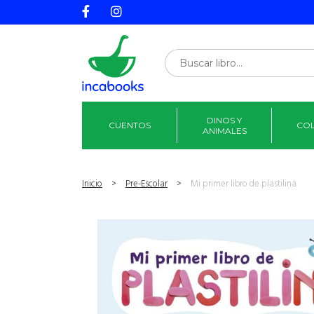
DINOS Y
CUENTOS
CO
ANIMALES
Inicio
>
Pre-Escolar
>
Mi primer libro de plastilina