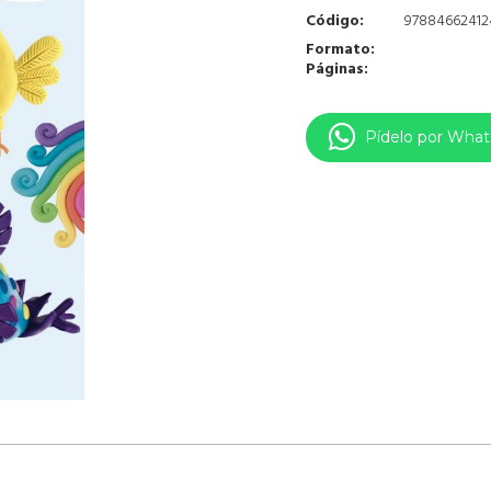
Código:
97884662412
Formato:
Páginas:
Pídelo por Wha