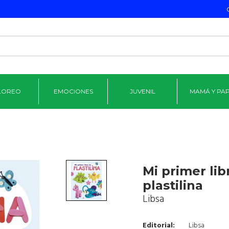
LOREO
EMOCIONES
JUVENIL
MAMÁ Y PA
Mi primer lib
plastilina
Libsa
Editorial:
Libsa