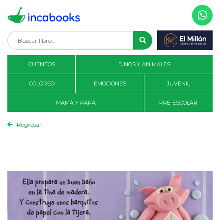
CUENTOS
DINOS Y ANIMALES
COLOREO
EMOCIONES
JUVENIL
MAMÁ Y PAPÁ
PRE-ESCOLAR
Regresar