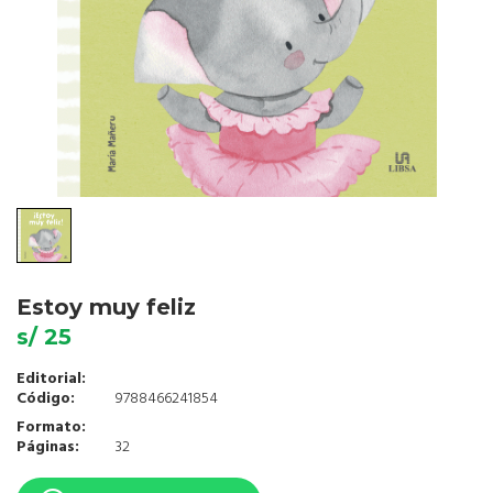
Estoy muy feliz
s/ 25
Editorial:
Código:
9788466241854
Formato:
Páginas:
32