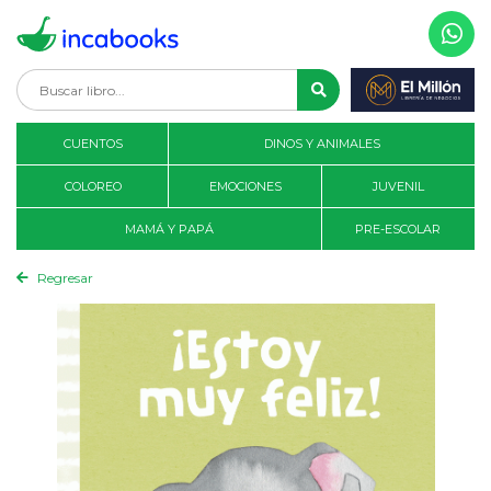
CUENTOS
DINOS Y ANIMALES
COLOREO
EMOCIONES
JUVENIL
MAMÁ Y PAPÁ
PRE-ESCOLAR
Regresar