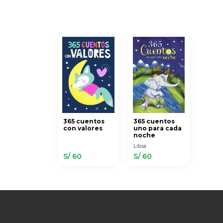
365 cuentos
365 cuentos
con valores
uno para cada
noche
Libsa
S/ 60
S/ 60