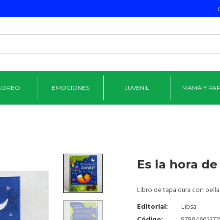
LOREO
EMOCIONES
JUVENIL
MAMÁ Y PA
Es la hora de
Libro de tapa dura con bellas
Editorial:
Libsa
Código:
97884662372