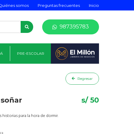
Quiénes somos
Preguntas frecuentes
Inicio
987395783
PÁ
PRE-ESCOLAR
Regresar
 soñar
s/ 50
 historias para la hora de dormir.
53