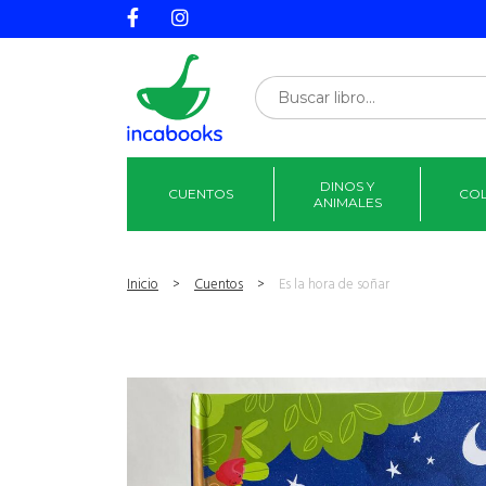
DINOS Y
CUENTOS
CO
ANIMALES
Inicio
>
Cuentos
>
Es la hora de soñar