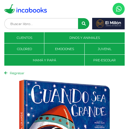
CUENTOS
DINOS Y ANIMALES
COLOREO
EMOCIONES
JUVENIL
MAMÁ Y PAPÁ
PRE-ESCOLAR
Regresar