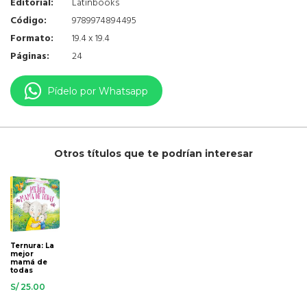
Editorial:
Latinbooks
Código:
9789974894495
Formato:
19.4 x 19.4
Páginas:
24
Pídelo por Whatsapp
Otros títulos que te podrían interesar
Ternura: La
mejor
mamá de
todas
S/ 25.00