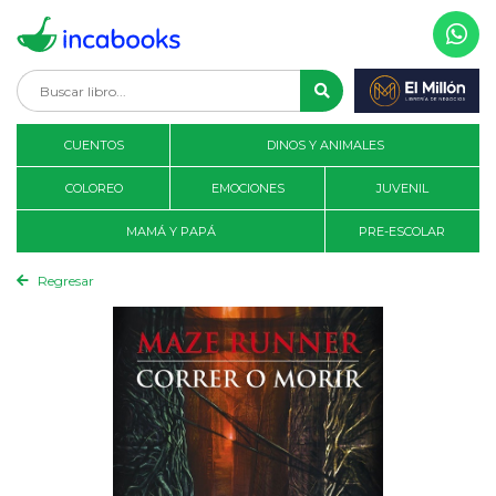
CUENTOS
DINOS Y ANIMALES
COLOREO
EMOCIONES
JUVENIL
MAMÁ Y PAPÁ
PRE-ESCOLAR
Regresar