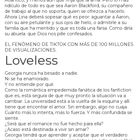
Atlántico, y menos aún que finja que la ama. Pero lo más
ridículo de todo es que sea Aaron Blackford, su compañero
de trabajo al que no soporta, quien se ofrezca a hacerlo.
Ahora Lina deberá sopesar qué es peor: aguantar a Aaron,
con su aire petulante y sus ojos de hielo, o admitirle a su
familia que ha mentido y que es toda una farsa. Como diría
su abuela: que Dios nos pille confesados.
EL FENÓMENO DE TIKTOK CON MÁS DE 100 MILLONES
DE VISUALIZACIONES.
Loveless
Georgia nunca ha besado a nadie.
Ni se ha enamorado.
Y no entiende por qué.
Como la romántica empedernida fanática de los fanfiction
que es, está segura de que muy pronto la situación va a
cambiar. La universidad está a la vuelta de la esquina y allí
tiene que encontrar el amor. Sin embargo, algo no cuaja.
Cuánto más lo intenta, más lo fuerza. Y más confundida se
siente.
¿Será que el romance no fue hecho para ella?
¿Acaso está destinada a vivir sin amar?
Georgia tendrá que aprender y aceptar que el verdadero