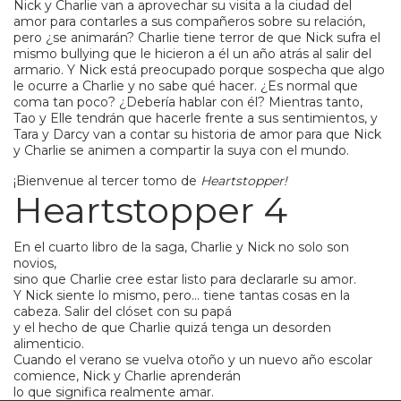
Nick y Charlie van a aprovechar su visita a la ciudad del
amor para contarles a sus compañeros sobre su relación,
pero ¿se animarán? Charlie tiene terror de que Nick sufra el
mismo bullying que le hicieron a él un año atrás al salir del
armario. Y Nick está preocupado porque sospecha que algo
le ocurre a Charlie y no sabe qué hacer. ¿Es normal que
coma tan poco? ¿Debería hablar con él? Mientras tanto,
Tao y Elle tendrán que hacerle frente a sus sentimientos, y
Tara y Darcy van a contar su historia de amor para que Nick
y Charlie se animen a compartir la suya con el mundo.
¡Bienvenue al tercer tomo de
Heartstopper!
Heartstopper 4
En el cuarto libro de la saga, Charlie y Nick no solo son
novios,
sino que Charlie cree estar listo para declararle su amor.
Y Nick siente lo mismo, pero… tiene tantas cosas en la
cabeza. Salir del clóset con su papá
y el hecho de que Charlie quizá tenga un desorden
alimenticio.
Cuando el verano se vuelva otoño y un nuevo año escolar
comience, Nick y Charlie aprenderán
lo que significa realmente amar.