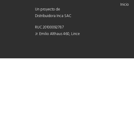
Inicio
Un proyecto de
Distribuidora Inca SAC
RUC 20100092787
Jr. Emilio Althaus 460, Lince