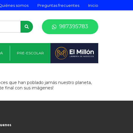
Quiénes somos
Preguntas frecuentes
Inicio
987395783
PÁ
PRE-ESCOLAR
eroces que han poblado jamás nuestro planeta,
e final con sus imágenes!
guenos