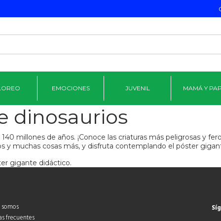
LOREO
EMOCIONES
JUVENIL
MAMÁ Y PA
de dinosaurios
i 140 millones de años. ¡Conoce las criaturas más peligrosas y f
os y muchas cosas más, y disfruta contemplando el póster gigant
er gigante didáctico.
 somos
Sí
as frecuentes